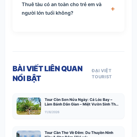
Thuê tàu có an toàn cho trẻ em và
người lớn tuổi không?
BÀI VIẾT LIÊN QUAN
ĐẠI VIỆT
NỔI BẬT
TOURIST
Tour Cồn Sơn Nửa Ngày: Cá Lóc Bay –
Làm Bánh Dân Gian – Miệt Vườn Sinh Thái
(Giá vé 400.000đ/khách)
11/6/2026
Tour Cần Thơ Về Đêm: Du Thuyền Ninh