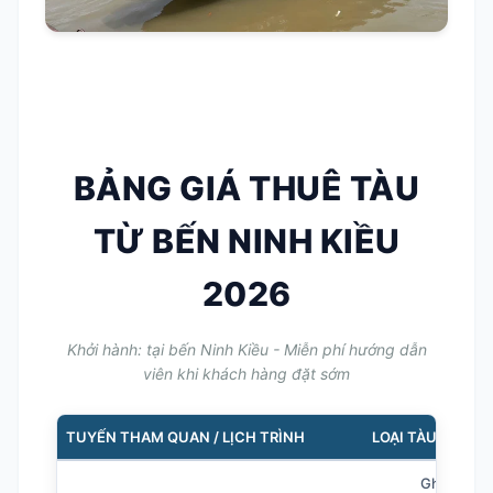
BẢNG GIÁ THUÊ TÀU
TỪ BẾN NINH KIỀU
2026
Khởi hành: tại bến Ninh Kiều - Miễn phí hướng dẫn
viên khi khách hàng đặt sớm
TUYẾN THAM QUAN / LỊCH TRÌNH
LOẠI TÀU / SỨC
Ghe nhỏ