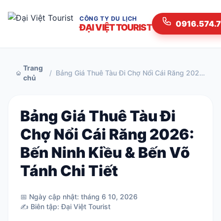
CÔNG TY DU LỊCH
0916.574.
ĐẠI VIỆT TOURIST
Trang
/
Bảng Giá Thuê Tàu Đi Chợ Nổi Cái Răng 2026: Bến Ninh Kiều & Bến Võ Tánh Chi Tiết
chủ
Bảng Giá Thuê Tàu Đi
Chợ Nổi Cái Răng 2026:
Bến Ninh Kiều & Bến Võ
Tánh Chi Tiết
📅 Ngày cập nhật: tháng 6 10, 2026
✍️ Biên tập: Đại Việt Tourist