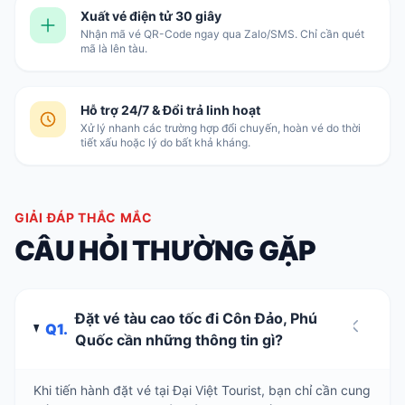
Xuất vé điện tử 30 giây
Nhận mã vé QR-Code ngay qua Zalo/SMS. Chỉ cần quét
mã là lên tàu.
Hỗ trợ 24/7 & Đổi trả linh hoạt
Xử lý nhanh các trường hợp đổi chuyến, hoàn vé do thời
tiết xấu hoặc lý do bất khả kháng.
GIẢI ĐÁP THẮC MẮC
CÂU HỎI THƯỜNG GẶP
Đặt vé tàu cao tốc đi Côn Đảo, Phú
Q1.
Quốc cần những thông tin gì?
Khi tiến hành đặt vé tại Đại Việt Tourist, bạn chỉ cần cung