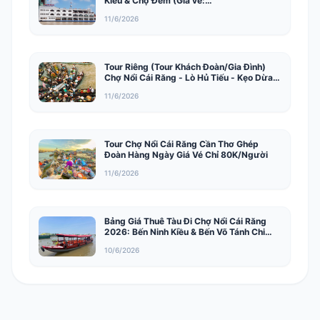
Kiều & Chợ Đêm (Giá vé:
300.000đ/khách)
11/6/2026
Tour Riêng (Tour Khách Đoàn/Gia Đình)
Chợ Nổi Cái Răng - Lò Hủ Tiếu - Kẹo Dừa -
Vườn Trái Cây Tư Dũng.
11/6/2026
Tour Chợ Nổi Cái Răng Cần Thơ Ghép
Đoàn Hàng Ngày Giá Vé Chỉ 80K/Người
11/6/2026
Bảng Giá Thuê Tàu Đi Chợ Nổi Cái Răng
2026: Bến Ninh Kiều & Bến Võ Tánh Chi
Tiết
10/6/2026