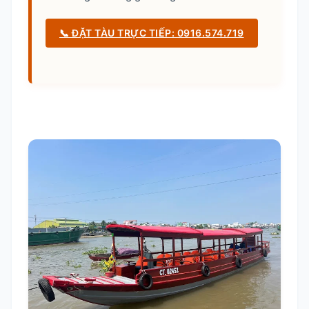
📞 ĐẶT TÀU TRỰC TIẾP: 0916.574.719