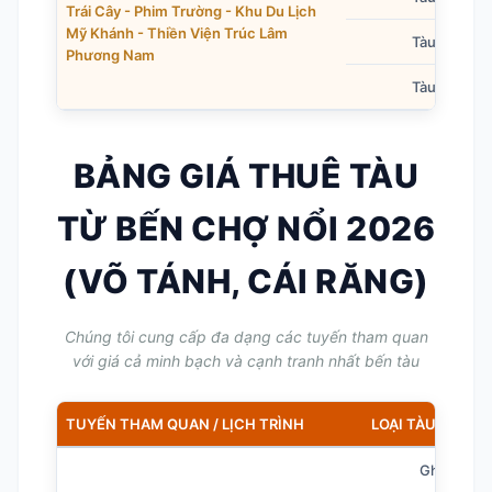
Trái Cây - Phim Trường - Khu Du Lịch
Mỹ Khánh - Thiền Viện Trúc Lâm
Tàu 30 chỗ
Phương Nam
Tàu 40 chỗ
BẢNG GIÁ THUÊ TÀU
TỪ BẾN CHỢ NỔI 2026
(VÕ TÁNH, CÁI RĂNG)
Chúng tôi cung cấp đa dạng các tuyến tham quan
với giá cả minh bạch và cạnh tranh nhất bến tàu
TUYẾN THAM QUAN / LỊCH TRÌNH
LOẠI TÀU / SỨC
Ghe nhỏ