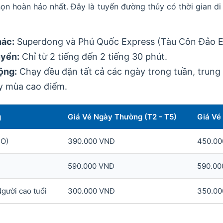
họn hoàn hảo nhất. Đây là tuyến đường thủy có thời gian d
hác:
Superdong và Phú Quốc Express (Tàu Côn Đảo E
uyển:
Chỉ từ 2 tiếng đến 2 tiếng 30 phút.
ộng:
Chạy đều đặn tất cả các ngày trong tuần, trung 
y mùa cao điểm.
g
Giá Vé Ngày Thường (T2 - T5)
Giá Vé 
CO)
390.000 VNĐ
450.00
590.000 VNĐ
590.00
Người cao tuổi
300.000 VNĐ
350.00