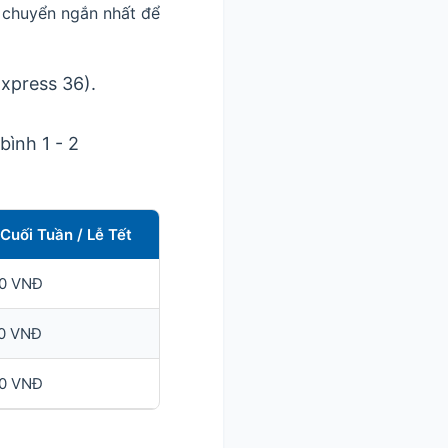
i chuyển ngắn nhất để
xpress 36).
bình 1 - 2
Cuối Tuần / Lễ Tết
0 VNĐ
0 VNĐ
0 VNĐ