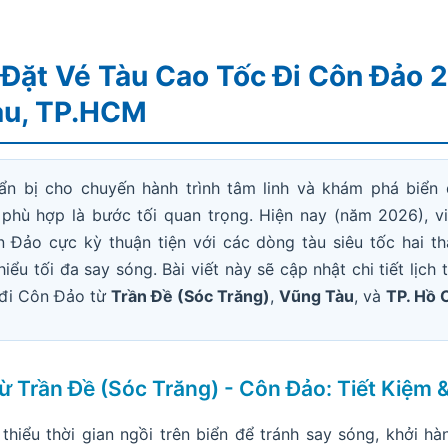
Đặt Vé Tàu Cao Tốc Đi Côn Đảo 2
àu, TP.HCM
n bị cho chuyến hành trình tâm linh và khám phá biển 
 phù hợp là bước tối quan trọng. Hiện nay (năm 2026), v
 Đảo cực kỳ thuận tiện với các dòng tàu siêu tốc hai th
iểu tối đa say sóng. Bài viết này sẽ cập nhật chi tiết lịch t
 đi Côn Đảo từ
Trần Đề (Sóc Trăng)
,
Vũng Tàu
, và
TP. Hồ 
Từ Trần Đề (Sóc Trăng) - Côn Đảo: Tiết Kiệm
hiểu thời gian ngồi trên biển để tránh say sóng, khởi hà