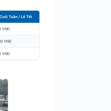
Cuối Tuần / Lễ Tết
0 VNĐ
000 VNĐ
0 VNĐ