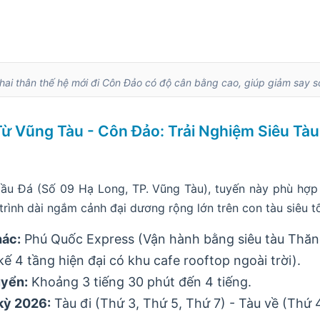
hai thân thế hệ mới đi Côn Đảo có độ cân bằng cao, giúp giảm say 
Từ Vũng Tàu - Côn Đảo: Trải Nghiệm Siêu Tà
ầu Đá (Số 09 Hạ Long, TP. Vũng Tàu), tuyến này phù hợ
 trình dài ngắm cảnh đại dương rộng lớn trên con tàu siêu t
hác:
Phú Quốc Express (Vận hành bằng siêu tàu Thă
 kế 4 tầng hiện đại có khu cafe rooftop ngoài trời).
uyển:
Khoảng 3 tiếng 30 phút đến 4 tiếng.
kỳ 2026:
Tàu đi (Thứ 3, Thứ 5, Thứ 7) - Tàu về (Thứ 