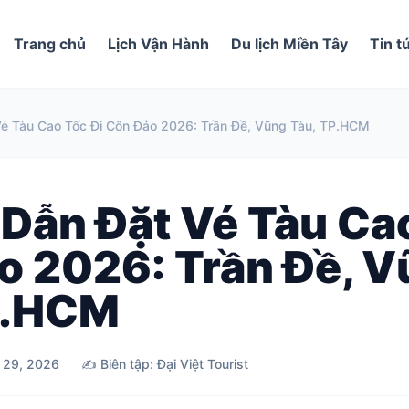
Trang chủ
Lịch Vận Hành
Du lịch Miền Tây
Tin t
é Tàu Cao Tốc Đi Côn Đảo 2026: Trần Đề, Vũng Tàu, TP.HCM
Dẫn Đặt Vé Tàu Cao
o 2026: Trần Đề, 
P.HCM
6 29, 2026
✍️ Biên tập: Đại Việt Tourist