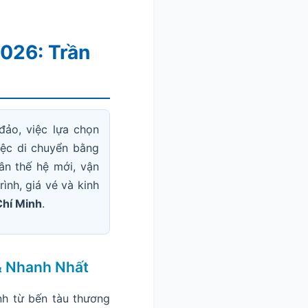
026: Trần
đảo, việc lựa chọn
iệc di chuyển bằng
ân thế hệ mới, vận
rình, giá vé và kinh
Chí Minh
.
 & Nhanh Nhất
nh từ bến tàu thương