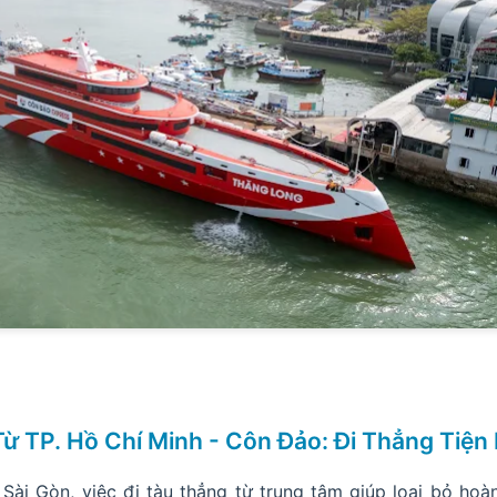
Từ TP. Hồ Chí Minh - Côn Đảo: Đi Thẳng Tiện 
 Sài Gòn, việc đi tàu thẳng từ trung tâm giúp loại bỏ hoàn