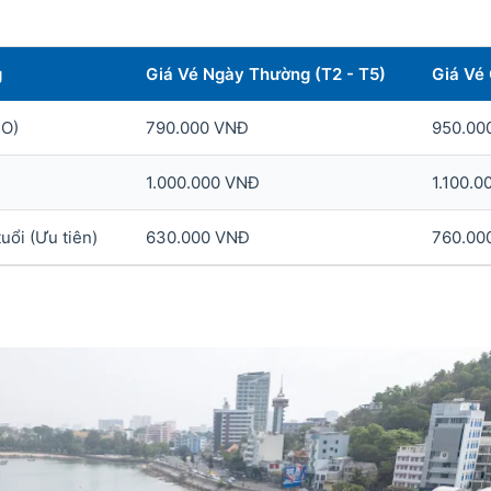
g
Giá Vé Ngày Thường (T2 - T5)
Giá Vé 
CO)
790.000 VNĐ
950.00
1.000.000 VNĐ
1.100.
uổi (Ưu tiên)
630.000 VNĐ
760.00